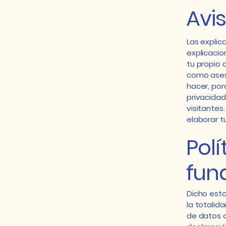
Avis
Las explic
explicacio
tu propio 
como ases
hacer, po
privacidad
visitante
elaborar tu
Polí
fun
Dicho esto
la totalid
de datos d