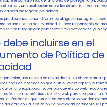
n sobre el compromiso del sitio web de proteger la privacid
 o clientes, y una explicación sobre los diferentes mecanismo
aplica para proteger la privacidad.
tas jurisdicciones tienen diferentes obligaciones legales sobre
irse en una Política de Privacidad. Tú eres responsable de as
ples con la legislación pertinente a tus actividades y ubicac
debe incluirse en el
umento de Política de
vacidad
s generales, una Política de Privacidad suele abordar este ti
: los tipos de información que el sitio web recopila y la form
os datos, una explicación sobre por qué el sitio web recopila e
n, cuáles son las prácticas del sitio web para compartir la i
os, las formas en que tus visitantes y clientes pueden ejerce
e acuerdo con la legislación de privacidad pertinente, las pr