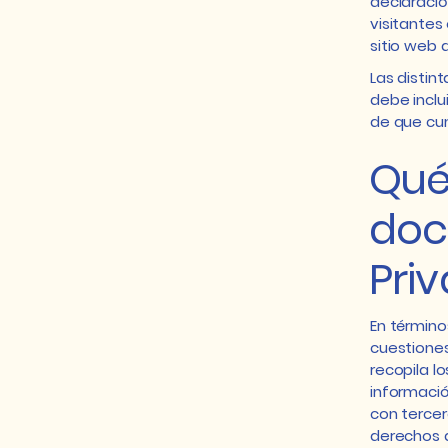
declaració
visitantes
sitio web 
Las distin
debe inclu
de que cum
Qué 
doc
Pri
En término
cuestiones
recopila l
informació
con tercer
derechos d