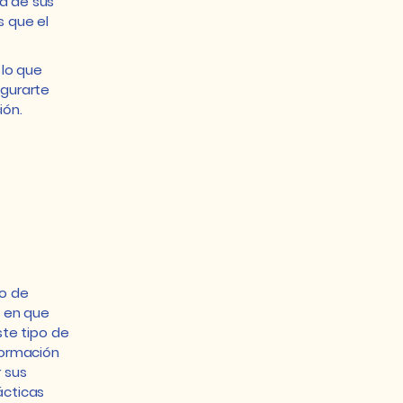
ad de sus
s que el
 lo que
egurarte
ión.
po de
a en que
ste tipo de
nformación
r sus
ácticas