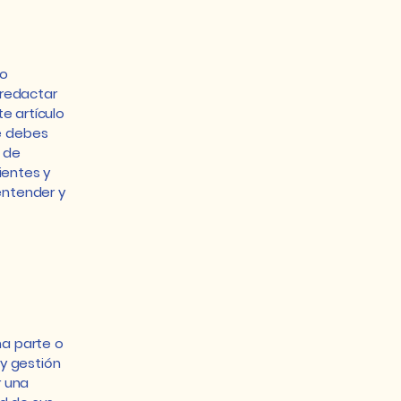
lo
 redactar
e artículo
e debes
 de
ientes y
entender y
na parte o
 y gestión
r una